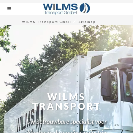
/
WILMS Transport GmbH
Sitemap
WILMS
TRANSPORT
Uw betrouwbare specialist voor
klanten in de voedingsindustrie