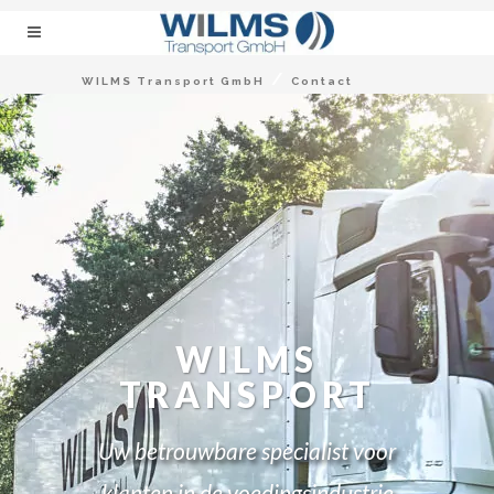
/
WILMS Transport GmbH
Contact
WILMS
TRANSPORT
Uw betrouwbare specialist voor
klanten in de voedingsindustrie