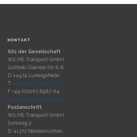
KONTAKT
Sitz der Gesellschaft
WILMS Transport GmbH
Gottlieb-Daimler-Str. 6-8
D-14974 Ludwigsfelde
T
+49 (0)2163 8987-62
F +49 (0)2163 8987-64
info@wilms-transport.de
Postanschrift
WILMS Transport GmbH
Sohlweg 2
D-41372 Niederkrüchten