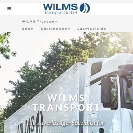
WILMS Transport
/
/
GmbH
Unternehmen
Ludwigsfelde
WILMS
TRANSPORT
Ihr zuverlässiger Spezialist für