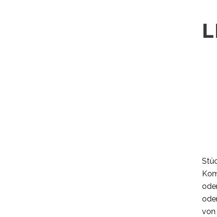
L
Stüc
Kom
oder
oder
von