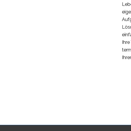
Lebe
eig
Aufg
Lös
einf
Ihre
term
Ihr