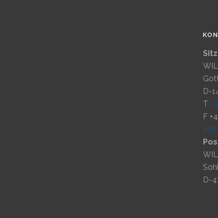
KO
Sit
WIL
Gott
D-1
T
+
F +
inf
Pos
WIL
Soh
D-4