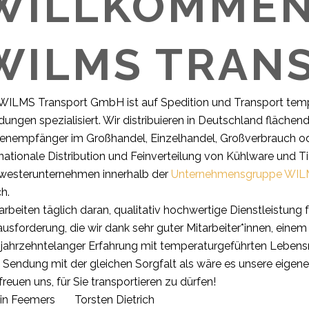
WILLKOMMEN
WILMS TRAN
 WILMS Transport GmbH ist auf Spedition und Transport tem
ungen spezialisiert. Wir distribuieren in Deutschland fläche
enempfänger im Großhandel, Einzelhandel, Großverbrauch o
nationale Distribution und Feinverteilung von Kühlware und Ti
westerunternehmen innerhalb der
Unternehmensgruppe WI
h.
arbeiten täglich daran, qualitativ hochwertige Dienstleistung 
usforderung, die wir dank sehr guter Mitarbeiter*innen, ein
jahrzehntelanger Erfahrung mit temperaturgeführten Lebensm
 Sendung mit der gleichen Sorgfalt als wäre es unsere eigene
freuen uns, für Sie transportieren zu dürfen!
in Feemers Torsten Dietrich