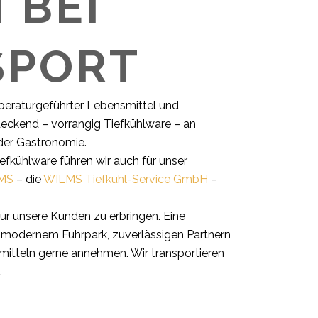
 BEI
SPORT
peraturgeführter Lebensmittel und
ndeckend – vorrangig Tiefkühlware – an
der Gastronomie.
efkühlware führen wir auch für unser
LMS
– die
WILMS Tiefkühl-Service GmbH
–
für unsere Kunden zu erbringen. Eine
em modernem Fuhrpark, zuverlässigen Partnern
itteln gerne annehmen. Wir transportieren
.