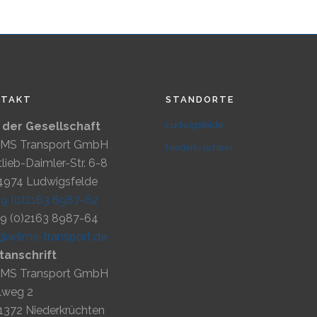
NTAKT
STANDORTE
z der Gesellschaft
Ludwigsfelde
MS Transport GmbH
Niederkrüchten
lieb-Daimler-Str. 6-8
4974 Ludwigsfelde
49 (0)2163 8987-62
49 (0)2163 8987-64
o@wilms-transport.de
tanschrift
MS Transport GmbH
lweg 2
1372 Niederkrüchten