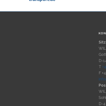
KO
Sit
WIL
Gott
D-1
T
+
F +
inf
Pos
WIL
Soh
D-4