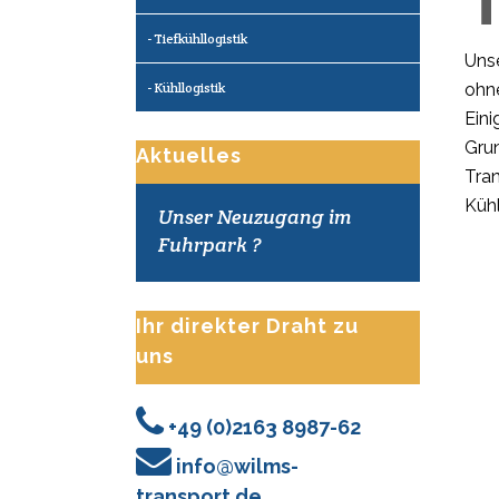
Tiefkühllogistik
Uns
Kühllogistik
ohne
Eini
Gru
Aktuelles
Tran
Küh
Unser Neuzugang im
Fuhrpark ?
Ihr direkter Draht zu
uns
+49 (0)2163 8987-62
info@wilms-
transport.de