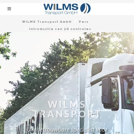
/
WILMS Transport GmbH
Pers
/
Introductie van 3G controles
WILMS
TRANSPORT
Uw betrouwbare specialist voor