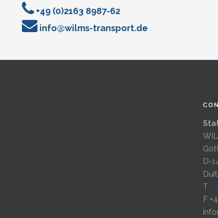
+49 (0)2163 8987-62
info@wilms-transport.de
CO
Sta
WIL
Gott
D-1
Dui
T
+
F +
inf