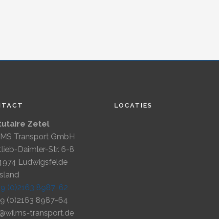
NTACT
LOCATIES
tutaire Zetel
MS Transport GmbH
lieb-Daimler-Str. 6-8
4974 Ludwigsfelde
tsland
49 (0)2163 8987-62
49 (0)2163 8987-64
o@wilms-transport.de