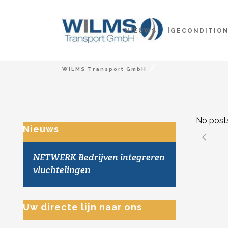
NIEUWS
GECONDITIO
/
WILMS Transport GmbH
No post
Nieuws
NETWERK Bedrijven integreren
vluchtelingen
Uw directe lijn naar ons