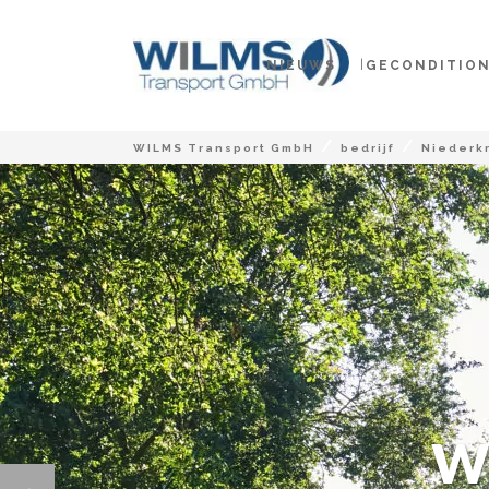
NIEUWS
GECONDITIO
/
/
WILMS Transport GmbH
bedrijf
Niederk
W