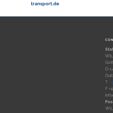
transport.de
CO
Sta
WIL
Gott
D-1
Dui
T
+
F +
inf
Pos
WIL