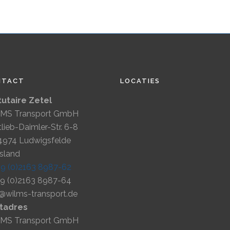
NTACT
LOCATIES
tutaire Zetel
MS Transport GmbH
lieb-Daimler-Str. 6-8
4974 Ludwigsfelde
tsland
49 (0)2163 8987-62
49 (0)2163 8987-64
o@wilms-transport.de
tadres
MS Transport GmbH