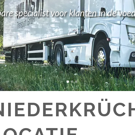
re specialist voor klanten in de voed
NIEDERKRÜC
LOCATIE